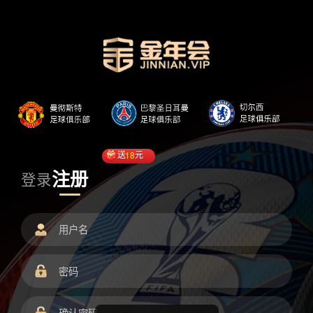
送
18
元
注册
登录