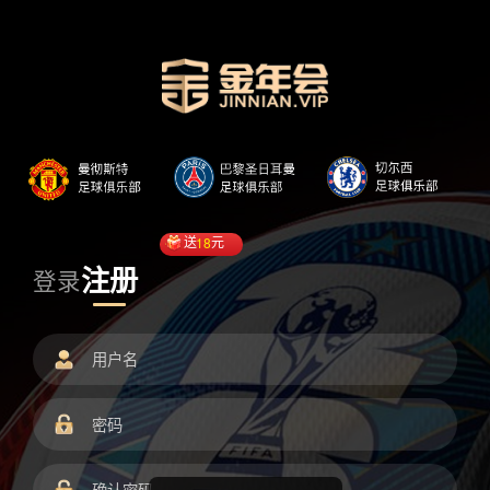
送
18
元
注册
登录